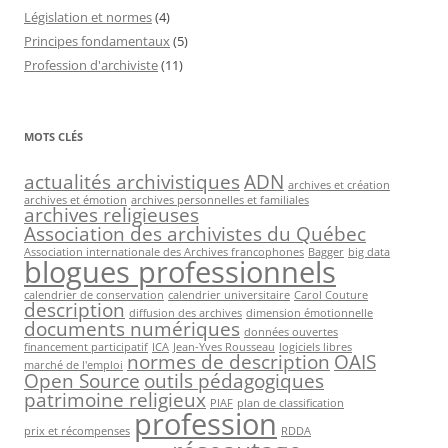
Législation et normes
(4)
Principes fondamentaux
(5)
Profession d'archiviste
(11)
MOTS CLÉS
actualités archivistiques
ADN
archives et création
archives et émotion
archives personnelles et familiales
archives religieuses
Association des archivistes du Québec
Association internationale des Archives francophones
Bagger
big data
blogues professionnels
calendrier de conservation
calendrier universitaire
Carol Couture
description
diffusion des archives
dimension émotionnelle
documents numériques
données ouvertes
financement participatif
ICA
Jean-Yves Rousseau
logiciels libres
normes de description
OAIS
marché de l'emploi
Open Source
outils pédagogiques
patrimoine religieux
PIAF
plan de classification
profession
prix et récompenses
RDDA