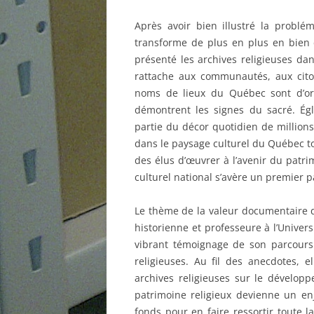
Après avoir bien illustré la problém
transforme de plus en plus en bien c
présenté les archives religieuses da
rattache aux communautés, aux cito
noms de lieux du Québec sont d’ori
démontrent les signes du sacré. Égli
partie du décor quotidien de million
dans le paysage culturel du Québec tou
des élus d’œuvrer à l’avenir du patr
culturel national s’avère un premier p
Le thème de la valeur documentaire de
historienne et professeure à l’Univers
vibrant témoignage de son parcour
religieuses. Au fil des anecdotes, e
archives religieuses sur le dévelo
patrimoine religieux devienne un enj
fonds pour en faire ressortir toute la