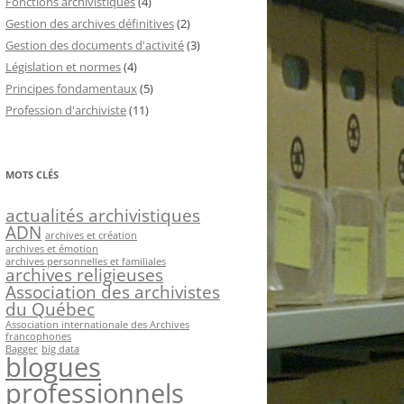
Fonctions archivistiques
(4)
Gestion des archives définitives
(2)
Gestion des documents d'activité
(3)
Législation et normes
(4)
Principes fondamentaux
(5)
Profession d'archiviste
(11)
MOTS CLÉS
actualités archivistiques
ADN
archives et création
archives et émotion
archives personnelles et familiales
archives religieuses
Association des archivistes
du Québec
Association internationale des Archives
francophones
Bagger
big data
blogues
professionnels