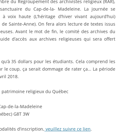
mbre du Regroupement des archivistes religieux (RAR),
e sanctuaire du Cap-de-la- Madeleine. La journée se
à voix haute (L’héritage d’hiver vivant aujourd’hui)
de Sainte-Anne). On fera alors lecture de textes issus
uses. Avant le mot de fin, le comité des archives du
de d’accès aux archives religieuses qui sera offert
t qu’à 35 dollars pour les étudiants. Cela comprend les
ur le coup, ça serait dommage de rater ça… La période
vril 2018.
u patrimoine religieux du Québec
Cap-de-la-Madeleine
Québec) G8T 3W
alités d’inscription,
veuillez suivre ce lien
.