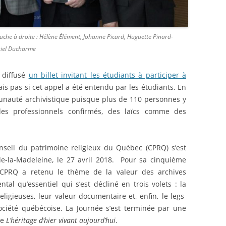
che à droite : Hélène Élément, Johanne Picard, Huguette Pinard-
niel Ducharme
a diffusé
un billet invitant les étudiants à participer à
ais pas si cet appel a été entendu par les étudiants. En
unauté archivistique puisque plus de 110 personnes y
s professionnels confirmés, des laïcs comme des
seil du patrimoine religieux du Québec (CPRQ) s’est
de-la-Madeleine, le 27 avril 2018. Pour sa cinquième
u CPRQ a retenu le thème de la valeur des archives
al qu’essentiel qui s’est décliné en trois volets : la
ligieuses, leur valeur documentaire et, enfin, le legs
ciété québécoise. La Journée s’est terminée par une
ée
L’héritage d’hier vivant aujourd’hui
.