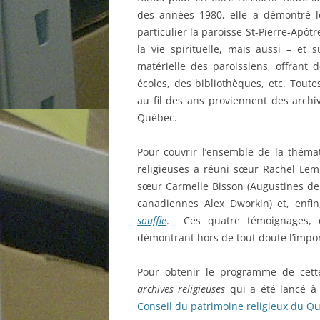
des années 1980, elle a démontré le
particulier la paroisse St-Pierre-Apôt
la vie spirituelle, mais aussi – et s
matérielle des paroissiens, offrant
écoles, des bibliothèques, etc. Tout
au fil des ans proviennent des archiv
Québec.
Pour couvrir l’ensemble de la thém
religieuses a réuni sœur Rachel Lemi
sœur Carmelle Bisson (Augustines de 
canadiennes Alex Dworkin) et, enfin
souffle
. Ces quatre témoignages, d
démontrant hors de tout doute l’impo
Pour obtenir le programme de cett
archives religieuses
qui a été lancé à 
Conseil du patrimoine religieux du Q