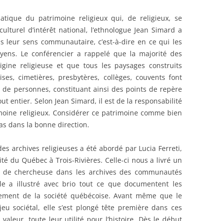
atique du patrimoine religieux qui, de religieux, se
ulturel d’intérêt national, l’ethnologue Jean Simard a
ns leur sens communautaire, c’est-à-dire en ce qui les
yens. Le conférencier a rappelé que la majorité des
gine religieuse et que tous les paysages construits
ses, cimetières, presbytères, collèges, couvents font
s de personnes, constituant ainsi des points de repère
t entier. Selon Jean Simard, il est de la responsabilité
imoine religieux. Considérer ce patrimoine comme bien
as dans la bonne direction.
s archives religieuses a été abordé par Lucia Ferreti,
ité du Québec à Trois-Rivières. Celle-ci nous a livré un
s de chercheuse dans les archives des communautés
lle a illustré avec brio tout ce que documentent les
ppement de la société québécoise. Avant même que le
eu sociétal, elle s’est plongé tête première dans ces
 valeur, toute leur utilité pour l’histoire. Dès le début