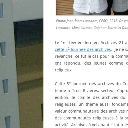
Photo: Jean-Marc Lachance, CPRQ, 2018. De gau
Lachance, Marc Lacasse, Stéphan Martel et Da
Le 1er février dernier, Archives 21 
e
cette 5
Journée des archives
. Je ne s
revanche, ce fut le cas pour la comm
ont répondu, des jeunes comme de
religieux.
e
Cette 5
Journée des archives du Con
tenue à Trois-Rivières, secteur Cap-
édition, le comité des archives d
religieuses, un thème aussi fondament
valeur communautaire des archives re
des communautés religieuses à la so
activité “Archives à voix haute” intitul