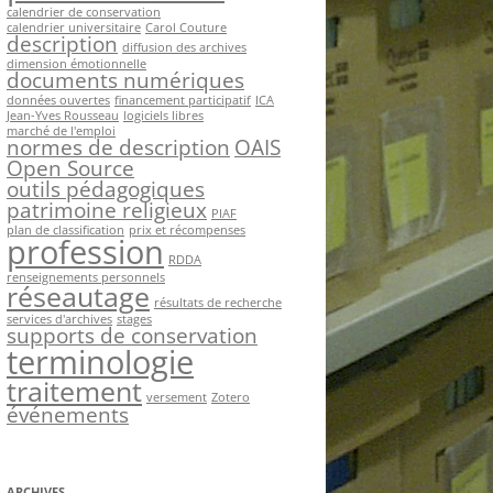
calendrier de conservation
calendrier universitaire
Carol Couture
description
diffusion des archives
dimension émotionnelle
documents numériques
données ouvertes
financement participatif
ICA
Jean-Yves Rousseau
logiciels libres
marché de l'emploi
normes de description
OAIS
Open Source
outils pédagogiques
patrimoine religieux
PIAF
plan de classification
prix et récompenses
profession
RDDA
renseignements personnels
réseautage
résultats de recherche
services d'archives
stages
supports de conservation
terminologie
traitement
versement
Zotero
événements
ARCHIVES