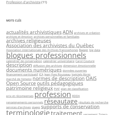
Profession d'archiviste
(11)
MOTS CLÉS
actualités archivistiques
ADN
archives et création
archives et émotion
archives personnelles et familiales
archives religieuses
Association des archivistes du Québec
Association internationale des Archives francophones
Bagger
big data
blogues professionnels
calendrier de conservation
calendrier universitaire
Carol Couture
description
diffusion des archives
dimension émotionnelle
documents numériques
données ouvertes
financement participatif
ICA
Jean-Yves Rousseau
logiciels libres
normes de description
OAIS
marché de l'emploi
Open Source
outils pédagogiques
patrimoine religieux
PIAF
plan de classification
profession
prix et récompenses
RDDA
réseautage
renseignements personnels
résultats de recherche
supports de conservation
services d'archives
stages
terminologie
traitement
versement
Zotero