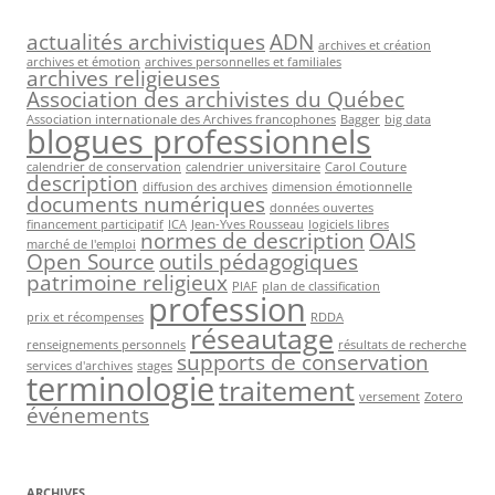
actualités archivistiques
ADN
archives et création
archives et émotion
archives personnelles et familiales
archives religieuses
Association des archivistes du Québec
Association internationale des Archives francophones
Bagger
big data
blogues professionnels
calendrier de conservation
calendrier universitaire
Carol Couture
description
diffusion des archives
dimension émotionnelle
documents numériques
données ouvertes
financement participatif
ICA
Jean-Yves Rousseau
logiciels libres
normes de description
OAIS
marché de l'emploi
Open Source
outils pédagogiques
patrimoine religieux
PIAF
plan de classification
profession
prix et récompenses
RDDA
réseautage
renseignements personnels
résultats de recherche
supports de conservation
services d'archives
stages
terminologie
traitement
versement
Zotero
événements
ARCHIVES