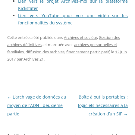
Lien vers le projet Archives-moi sur la plateforme
Kickstater
Lien vers YouTube pour voir une vidéo sur les
fonctionnalités du système
Cette entrée a été publiée dans
Archives et société
,
Gestion des
archives définitives
, et marquée avec
archives personnelles et
familiales
,
diffusion des archives
,
financement participatif
, le
12 juin
2017
par
Archives 21
.
Navigation
←
L’archivage de données au
Boîte à outils portables :
des
moyen de l’ADN : deuxième
logiciels nécessaires à la
articles
partie
création d’un SIP
→