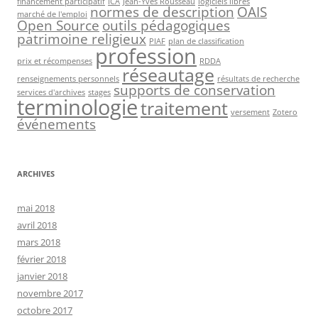
financement participatif
ICA
Jean-Yves Rousseau
logiciels libres
normes de description
OAIS
marché de l'emploi
Open Source
outils pédagogiques
patrimoine religieux
PIAF
plan de classification
profession
prix et récompenses
RDDA
réseautage
renseignements personnels
résultats de recherche
supports de conservation
services d'archives
stages
terminologie
traitement
versement
Zotero
événements
ARCHIVES
mai 2018
avril 2018
mars 2018
février 2018
janvier 2018
novembre 2017
octobre 2017