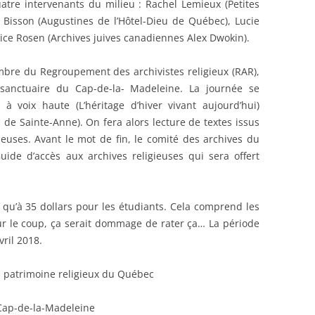
atre intervenants du milieu : Rachel Lemieux (Petites
 Bisson (Augustines de l’Hôtel-Dieu de Québec), Lucie
nice Rosen (Archives juives canadiennes Alex Dwokin).
mbre du Regroupement des archivistes religieux (RAR),
e sanctuaire du Cap-de-la- Madeleine. La journée se
à voix haute (L’héritage d’hiver vivant aujourd’hui)
de Sainte-Anne). On fera alors lecture de textes issus
uses. Avant le mot de fin, le comité des archives du
de d’accès aux archives religieuses qui sera offert
t qu’à 35 dollars pour les étudiants. Cela comprend les
ur le coup, ça serait dommage de rater ça… La période
vril 2018.
u patrimoine religieux du Québec
Cap-de-la-Madeleine