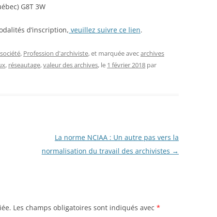
Québec) G8T 3W
alités d’inscription,
veuillez suivre ce lien
.
 société
,
Profession d'archiviste
, et marquée avec
archives
ux
,
réseautage
,
valeur des archives
, le
1 février 2018
par
La norme NCIAA : Un autre pas vers la
normalisation du travail des archivistes
→
iée.
Les champs obligatoires sont indiqués avec
*