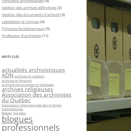
Fonctions archivistiques
(4)
Gestion des archives définitives
(2)
Gestion des documents d'activité
(3)
Législation et normes
(4)
Principes fondamentaux
(5)
Profession d'archiviste
(11)
MOTS CLÉS
actualités archivistiques
ADN
archives et création
archives et émotion
archives personnelles et familiales
archives religieuses
Association des archivistes
du Québec
Association internationale des Archives
francophones
Bagger
big data
blogues
professionnels