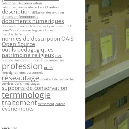
calendrier de conservation
calendrier universitaire
Carol Couture
description
diffusion des archives
dimension émotionnelle
documents numériques
données ouvertes
financement participatif
ICA
Jean-Yves Rousseau
logiciels libres
marché de l'emploi
normes de description
OAIS
Open Source
outils pédagogiques
patrimoine religieux
PIAF
plan de classification
prix et récompenses
profession
RDDA
renseignements personnels
réseautage
résultats de recherche
services d'archives
stages
supports de conservation
terminologie
traitement
versement
Zotero
événements
ARCHIVES