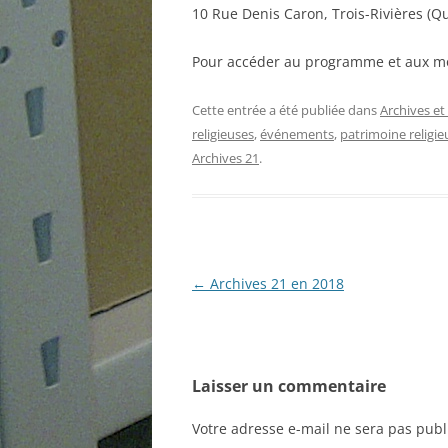
10 Rue Denis Caron, Trois-Rivières (
Pour accéder au programme et aux mod
Cette entrée a été publiée dans
Archives et
religieuses
,
événements
,
patrimoine religie
Archives 21
.
Navigation
←
Archives 21 en 2018
des
articles
Laisser un commentaire
Votre adresse e-mail ne sera pas publ