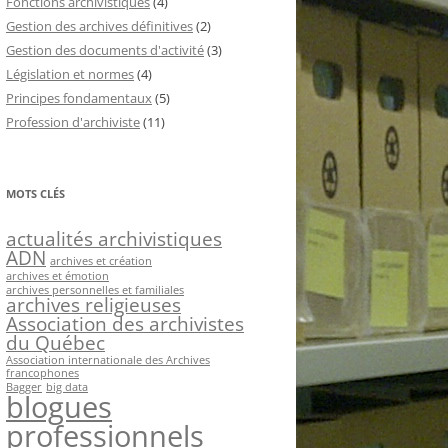
Fonctions archivistiques
(4)
Gestion des archives définitives
(2)
Gestion des documents d'activité
(3)
Législation et normes
(4)
Principes fondamentaux
(5)
Profession d'archiviste
(11)
MOTS CLÉS
actualités archivistiques
ADN
archives et création
archives et émotion
archives personnelles et familiales
archives religieuses
Association des archivistes
du Québec
Association internationale des Archives
francophones
Bagger
big data
blogues
professionnels