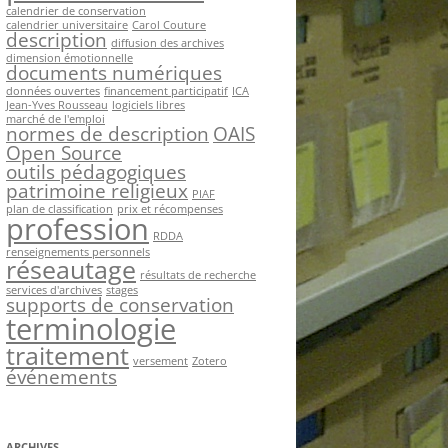
calendrier de conservation
calendrier universitaire
Carol Couture
description
diffusion des archives
dimension émotionnelle
documents numériques
données ouvertes
financement participatif
ICA
Jean-Yves Rousseau
logiciels libres
marché de l'emploi
normes de description
OAIS
Open Source
outils pédagogiques
patrimoine religieux
PIAF
plan de classification
prix et récompenses
profession
RDDA
renseignements personnels
réseautage
résultats de recherche
services d'archives
stages
supports de conservation
terminologie
traitement
versement
Zotero
événements
ARCHIVES