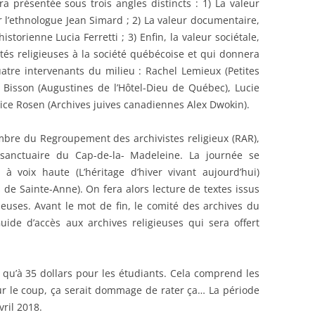
ra présentée sous trois angles distincts : 1) La valeur
l’ethnologue Jean Simard ; 2) La valeur documentaire,
istorienne Lucia Ferretti ; 3) Enfin, la valeur sociétale,
és religieuses à la société québécoise et qui donnera
atre intervenants du milieu : Rachel Lemieux (Petites
 Bisson (Augustines de l’Hôtel-Dieu de Québec), Lucie
nice Rosen (Archives juives canadiennes Alex Dwokin).
mbre du Regroupement des archivistes religieux (RAR),
e sanctuaire du Cap-de-la- Madeleine. La journée se
à voix haute (L’héritage d’hiver vivant aujourd’hui)
de Sainte-Anne). On fera alors lecture de textes issus
uses. Avant le mot de fin, le comité des archives du
de d’accès aux archives religieuses qui sera offert
t qu’à 35 dollars pour les étudiants. Cela comprend les
ur le coup, ça serait dommage de rater ça… La période
vril 2018.