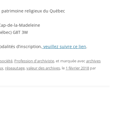
u patrimoine religieux du Québec
Cap-de-la-Madeleine
Québec) G8T 3W
alités d’inscription,
veuillez suivre ce lien
.
 société
,
Profession d'archiviste
, et marquée avec
archives
ux
,
réseautage
,
valeur des archives
, le
1 février 2018
par