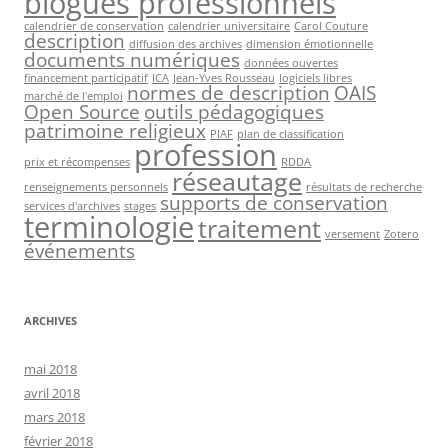
blogues professionnels
calendrier de conservation
calendrier universitaire
Carol Couture
description
diffusion des archives
dimension émotionnelle
documents numériques
données ouvertes
financement participatif
ICA
Jean-Yves Rousseau
logiciels libres
normes de description
OAIS
marché de l'emploi
Open Source
outils pédagogiques
patrimoine religieux
PIAF
plan de classification
profession
prix et récompenses
RDDA
réseautage
renseignements personnels
résultats de recherche
supports de conservation
services d'archives
stages
terminologie
traitement
versement
Zotero
événements
ARCHIVES
mai 2018
avril 2018
mars 2018
février 2018